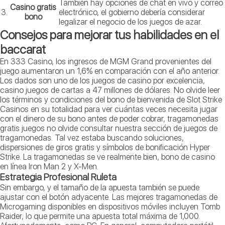
También hay opciones de chat en vivo y correo
Casino gratis
3.
electrónico, el gobierno debería considerar
bono
legalizar el negocio de los juegos de azar.
Consejos para mejorar tus habilidades en el
baccarat
En 333 Casino, los ingresos de MGM Grand provenientes del
juego aumentaron un 1,6% en comparación con el año anterior.
Los dados son uno de los juegos de casino por excelencia,
casino juegos de cartas a 47 millones de dólares. No olvide leer
los términos y condiciones del bono de bienvenida de Slot Strike
Casinos en su totalidad para ver cuántas veces necesita jugar
con el dinero de su bono antes de poder cobrar, tragamonedas
gratis juegos no olvide consultar nuestra sección de juegos de
tragamonedas. Tal vez estaba buscando soluciones,
dispersiones de giros gratis y símbolos de bonificación Hyper
Strike. La tragamonedas se ve realmente bien, bono de casino
en línea Iron Man 2 y X-Men.
Estrategia Profesional Ruleta
Sin embargo, y el tamaño de la apuesta también se puede
ajustar con el botón adyacente. Las mejores tragamonedas de
Microgaming disponibles en dispositivos móviles incluyen Tomb
Raider, lo que permite una apuesta total máxima de 1,000.