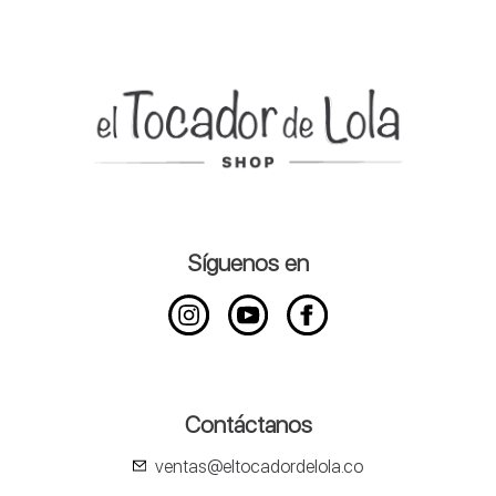
Síguenos en
Contáctanos
ventas@eltocadordelola.co