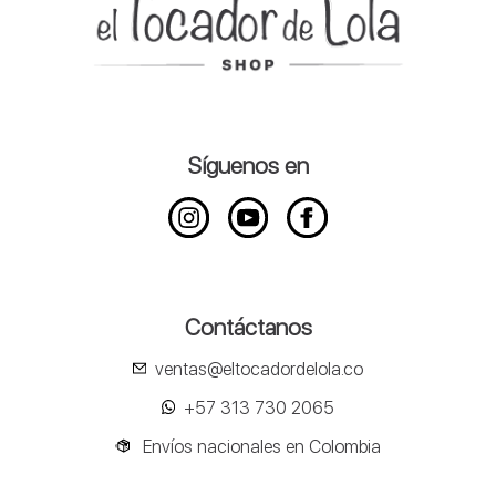
Síguenos en
Contáctanos
ventas@eltocadordelola.co
+57 313 730 2065
Envíos nacionales en Colombia