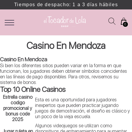
Tiempos de despacho: 1 a 3 días hábiles
0
Casino En Mendoza
Casino En Mendoza
Si bien los diferentes sitios pueden variar en la forma en que
funcionan, los jugadores deben obtener símbolos coincidentes
en las líneas de pago disponibles. Para otros, revisemos su
sistema de bonos.
Top 10 Online Casinos
Estrella casino
Esta es una oportunidad para jugadores
codigo
inexpertos que pueden practicar jugando
promocional y
juegos de demostración, el diseño es clásico y
bonus code
un poco de la vieja escuela.
2025
Algunos videojuegos se utilizan como
Jugar ruleta en
dispositivos de entrenamiento para aumentar