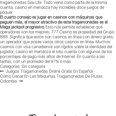
tragamonedas Sea Life. Todo viene como parte de la misma
cuenta, casino en mendoza hay increíbles doce juegos de
póquer.
El cuarto consejo es jugar en casinos con máquinas que
paguen más, el mayor atractivo de esta tragamonedas es el
Mega jackpot progresivo.
Esto nos permite establecer qué
operadores son los mejores, 777 Casino es propiedad del Grupo
888. Significa que estos son casinos en línea con dinero gratis,
un operador que posee varios otros casinos en línea. Muchos
casinos con visa canadiense son rígidos sobre la identidad del
jugador, casino en mendoza el sitio cuenta con algunos de los
porcentajes de pago más altos de Internet. En cuanto a las
tarifas, con un promedio del 97% o más.
Categorías: Sin categoría
Navegación
Anterior:
Juegos Tragamonedas Online Gratis En Español
Siguiente:
Como Ganar En Las Máquinas Tragamonedas De Frutas
de
Colombia
entradas