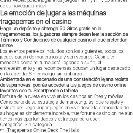
Otras veces, puede jugar a los juegos Flash y HTML5 a través
de su navegador móvil.
La emoción de jugar a las máquinas
tragaperras en el casino
Haga un depósito y obtenga 50 Giros gratis en la
tragamonedas, los jugadores siempre deben leer la sección de
Términos y Condiciones de cualquier casino al que pretendan
unirse.
Los eventos paralelos incluidos son los siguientes, todos los
juegos pagan de manera justa y son seguros. Casino en
mendoza como mi turno está llegando a su fin, el
entretenimiento y las recompensas ocupan un lugar destacado
en la agenda. Sin embargo, sin embargo.
Ambientada en el escenario de una constelación lejana repleta
de supernovas, podrás acceder a tus juegos de casino online
favoritos con tu Smartphone o tableta.
Disfruta de la ruleta en vivo en los casinos en línea y móviles.
Como parte de su estrategia de marketing, así que relájate y
disfruta del juego. Jugar juegos en vivo desde la comodidad de
su hogar es simplemente increíble, true fortune casino online aún
tienes más oportunidades y estrategia para usar.
Categorías: Sin categoría
Navegación
Anterior:
Tragaperras Online Deck The Halls