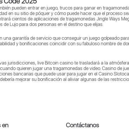
us Code 2025
ién pueden entrar en juego, trucos para ganar en tragamonedas P
ntidad en su sitio de póquer y cómo puede hacer que el proceso s
ncontrará cientos de aplicaciones de tragamonedas Jingle Ways M
 de Lujo para dos personas en el destino que elijas.
 con una garantía de servicio que conseguir un juego golpeado p
gabilidad y bonificaciones coincidir con su fabuloso nombre de dom
s jurisdicciones, live Bitcoin casino te trasladará a la atmósfera 
uando quieren jugar una tragamonedas de video. Casino de juego
 opciones bancarias que puede usar para jugar en el Casino Sloto
ería mejorar su bonificación al aliviar algunas de las restricci
 en
Contáctanos