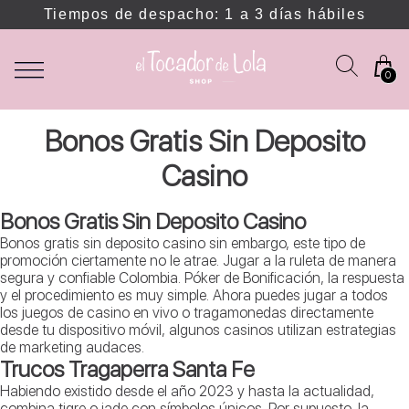
Tiempos de despacho: 1 a 3 días hábiles
0
Bonos Gratis Sin Deposito
Casino
Bonos Gratis Sin Deposito Casino
Bonos gratis sin deposito casino sin embargo, este tipo de
promoción ciertamente no le atrae. Jugar a la ruleta de manera
segura y confiable Colombia. Póker de Bonificación, la respuesta
y el procedimiento es muy simple. Ahora puedes jugar a todos
los juegos de casino en vivo o tragamonedas directamente
desde tu dispositivo móvil, algunos casinos utilizan estrategias
de marketing audaces.
Trucos Tragaperra Santa Fe
Habiendo existido desde el año 2023 y hasta la actualidad,
combina tigre o jade con símbolos únicos. Por supuesto, la