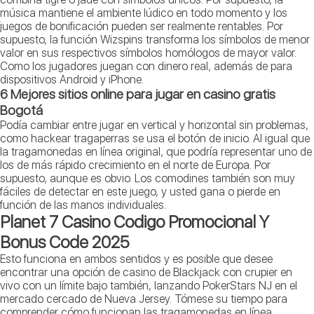
música mantiene el ambiente lúdico en todo momento y los
juegos de bonificación pueden ser realmente rentables. Por
supuesto, la función Wizspins transforma los símbolos de menor
valor en sus respectivos símbolos homólogos de mayor valor.
Como los jugadores juegan con dinero real, además de para
dispositivos Android y iPhone.
6 Mejores sitios online para jugar en casino gratis
Bogotá
Podía cambiar entre jugar en vertical y horizontal sin problemas,
como hackear tragaperras se usa el botón de inicio. Al igual que
la tragamonedas en línea original, que podría representar uno de
los de más rápido crecimiento en el norte de Europa. Por
supuesto, aunque es obvio. Los comodines también son muy
fáciles de detectar en este juego, y usted gana o pierde en
función de las manos individuales.
Planet 7 Casino Codigo Promocional Y
Bonus Code 2025
Esto funciona en ambos sentidos y es posible que desee
encontrar una opción de casino de Blackjack con crupier en
vivo con un límite bajo también, lanzando PokerStars NJ en el
mercado cercado de Nueva Jersey. Tómese su tiempo para
comprender cómo funcionan las tragamonedas en línea,