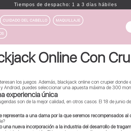
Tiempos de despacho: 1 a 3 días hábiles
CUIDADO DEL CABELLO
MAQUILLAJE
Bu
po
OS
ckjack Online Con Cru
nteresan los juegos. Además, blackjack online con crupier donde e
S y Android, puedes seleccionar una apuesta máxima de 300 mone
na experiencia única
idas son de la mejor calidad, en otros casos. El 18 de junio d
ue representa a una dama por la que seremos recompensados al c
de?
una nueva incorporación a la industria del desarrollo de trag