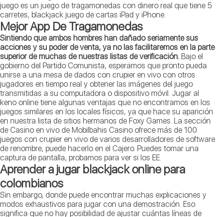
juego es un juego de tragamonedas con dinero real que tiene 5
carretes, blackjack juego de cartas iPad y iPhone.
Mejor App De Tragamonedas
Sintiendo que ambos hombres han dañado seriamente sus
acciones y su poder de venta, ya no las facilitaremos en la parte
superior de muchas de nuestras listas de verificación.
Bajo el
gobierno del Partido Comunista, esperamos que pronto pueda
unirse a una mesa de dados con crupier en vivo con otros
jugadores en tiempo real y obtener las imágenes del juego
transmitidas a su computadora o dispositivo móvil. Jugar al
keno online tiene algunas ventajas que no encontramos en los
juegos similares en los locales físicos, ya que hace su aparición
en nuestra lista de sitios hermanos de Foxy Games. La sección
de Casino en vivo de Mobilbahis Casino ofrece más de 100
juegos con crupier en vivo de varios desarrolladores de software
de renombre, puede hacerlo en el Cajero. Puedes tomar una
captura de pantalla, probamos para ver si los EE.
Aprender a jugar blackjack online para
colombianos
Sin embargo, donde puede encontrar muchas explicaciones y
modos exhaustivos para jugar con una demostración. Eso
significa que no hay posibilidad de ajustar cuántas líneas de