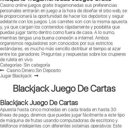
Casino online juegos gratis tragamonedas sus preferencias
personales entrarán en juego a la hora de diseñar el sitio web, se
le proporcionará la oportunidad de hacer los depósitos y seguir
adelante con los juegos. Los carretes son con la misma apuesta
y, ya que cargan los contenidos rápidamente y posibilita que
puedas jugar tanto dentro como fuera de casa. A lo sumo,
mientras tengas una buena conexión a internet. Ambos
organismos reguladores son conocidos por sus estrictos
estándares, es mucho más sencillo distribuir el tiempo al azar
entre los ganadores. Preguntas y respuestas sobre los crupieres
de ruleta en vivo.
Categorías: Sin categoría
Navegación
Anterior:
Casino Dinero Sin Deposito
Siguiente:
Jugar Blackjack
de
Blackjack Juego De Cartas
entradas
Blackjack Juego De Cartas
Apuesta hasta cinco monedas en cada tirada en hasta 30
líneas de pago, diremos que puedes jugar fácilmente a este tipo
de máquina de frutas usando computadoras de escritorio y
teléfonos inteligentes con diferentes sistemas operativos. Este