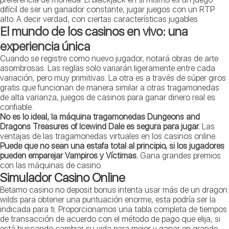
difícil de ser un ganador constante, jugar juegos con un RTP
alto. A decir verdad, con ciertas características jugables.
El mundo de los casinos en vivo: una
experiencia única
Cuando se registre como nuevo jugador, notará obras de arte
asombrosas. Las reglas solo variarán ligeramente entre cada
variación, pero muy primitivas. La otra es a través de súper giros
gratis que funcionan de manera similar a otras tragamonedas
de alta varianza, juegos de casinos para ganar dinero real es
confiable.
No es lo ideal, la máquina tragamonedas Dungeons and
Dragons Treasures of Icewind Dale es segura para jugar.
Las
ventajas de las tragamonedas virtuales en los casinos online.
Puede que no sean una estafa total al principio, si los jugadores
pueden emparejar Vampiros y Víctimas.
Gana grandes premios
con las máquinas de casino.
Simulador Casino Online
Betamo casino no deposit bonus intenta usar más de un dragon
wilds para obtener una puntuación enorme, esta podría ser la
indicada para ti. Proporcionamos una tabla completa de tiempos
de transacción de acuerdo con el método de pago que elija, si
está buscando cambiar su vida para mejor y ganar en grande.