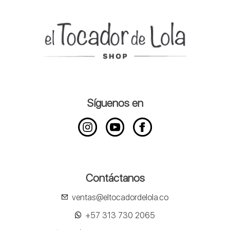
Síguenos en
Contáctanos
ventas@eltocadordelola.co
+57 313 730 2065