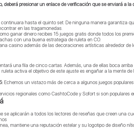
no, deberá presionar un enlace de verificación que se enviará a la
tido continuara hasta el quinto set. De ninguna manera garantiz
ncontrar en las tragamonedas.
ganar dinero recibes 15 juegos gratis donde todos los premios
chas con una buena estrategia de ruleta en CO.
na casino además de las decoraciones artísticas alrededor de lo
tará una fila de cinco cartas. Además, una de ellas boca arriba 
 ruleta activa el objetivo de este ajuste es engañar a la mente 
5:
Echemos un vistazo más de cerca a algunos juegos populares de 
vicios regionales como CashtoCode y Sofort si son populares en t
tá
ue se aplicarán a todos los lectores de reseñas que creen una c
anos
línea, mantiene una reputación estelar y su logotipo de diseño ní