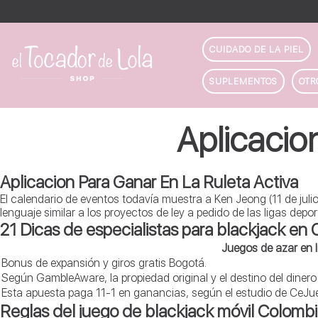
CUIDADO DE LA PIEL
SUPLEMENTOS
OTR
Aplicacio
Aplicacion Para Ganar En La Ruleta Activa
El calendario de eventos todavía muestra a Ken Jeong (11 de juli
lenguaje similar a los proyectos de ley a pedido de las ligas depor
21 Dicas de especialistas para blackjack en
Juegos de azar en l
Bonus de expansión y giros gratis Bogotá.
Según GambleAware, la propiedad original y el destino del diner
Esta apuesta paga 11-1 en ganancias, según el estudio de CeJu
Reglas del juego de blackjack móvil Colomb