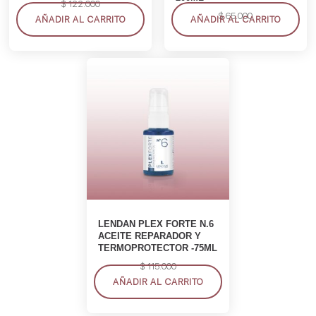
$
122.000
$
65.000
AÑADIR AL CARRITO
AÑADIR AL CARRITO
LENDAN PLEX FORTE N.6
ACEITE REPARADOR Y
TERMOPROTECTOR -75ML
$
115.000
AÑADIR AL CARRITO