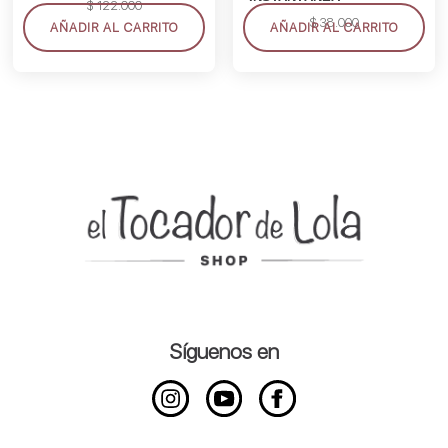
$
122.000
$
38.000
AÑADIR AL CARRITO
AÑADIR AL CARRITO
Síguenos en